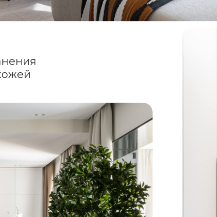
анения
ихожей